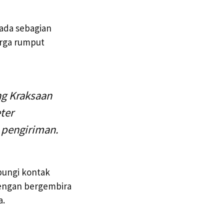
ada sebagian
rga rumput
ng Kraksaan
ter
 pengiriman.
bungi kontak
engan bergembira
a.