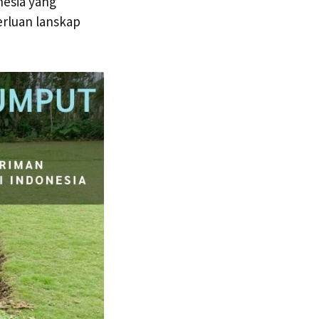
esia yang
rluan lanskap