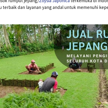
sok rumput jepang/
Zoysia Japonica
terkemuka di Indon
terbaik dan layanan yang andal untuk memenuhi kepe