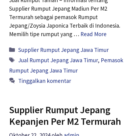
Jual Rumput Taman – Informasi tentang
Supplier Rumput Jepang Madiun Per M2
Termurah sebagai pemasok Rumput
Jepang/Zoysia Japonica Terbaik di Indonesia.
Memilih tipe rumput yang …
Read More
Kategori
Supplier Rumput Jepang Jawa Timur
Tag
Jual Rumput Jepang Jawa Timur
,
Pemasok
Rumput Jepang Jawa Timur
Tinggalkan komentar
Supplier Rumput Jepang
Kepanjen Per M2 Termurah
Oktober 22, 2024
oleh
admin