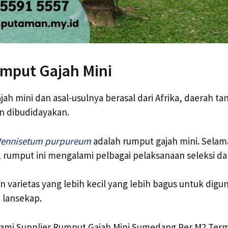
umput Gajah Mini
jah mini dan asal-usulnya berasal dari Afrika, daerah t
n dibudidayakan.
ennisetum purpureum
adalah rumput gajah mini. Selam
rumput ini mengalami pelbagai pelaksanaan seleksi da
 varietas yang lebih kecil yang lebih bagus untuk digu
 lansekap.
g kami Supplier Rumput Gajah Mini Sumedang Per M2 Te