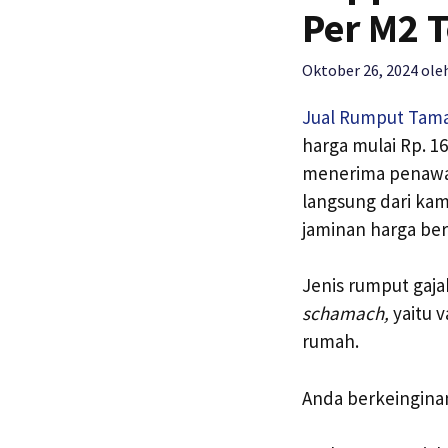
Per M2 
Oktober 26, 2024
ole
Jual Rumput Tam
harga mulai Rp. 1
menerima penawar
langsung dari ka
jaminan harga ber
Jenis rumput gaja
schamach,
yaitu 
rumah.
Anda berkeingina