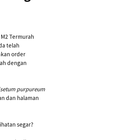
r M2 Termurah
da telah
hkan order
rah dengan
isetum purpureum
man dan halaman
ihatan segar?