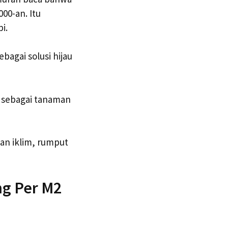
00-an. Itu
i.
agai solusi hijau
a sebagai tanaman
an iklim, rumput
ng Per M2