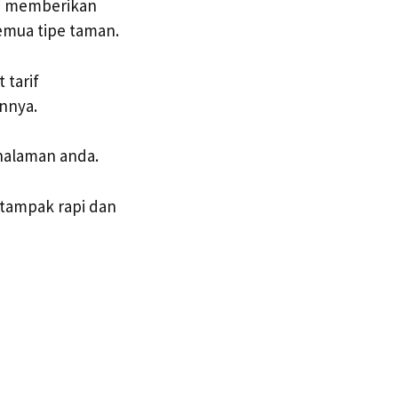
ni memberikan
emua tipe taman.
tarif
innya.
halaman anda.
tampak rapi dan