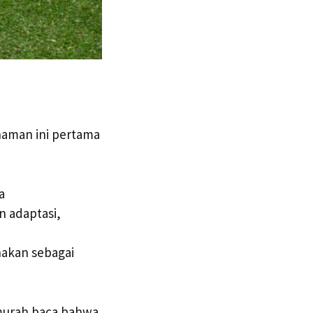
anaman ini pertama
a
n adaptasi,
nakan sebagai
rmurah baca bahwa