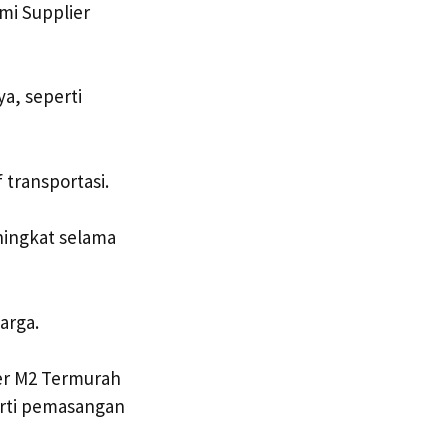
mi Supplier
a, seperti
 transportasi.
ningkat selama
arga.
Per M2 Termurah
erti pemasangan