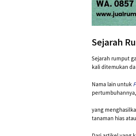
Sejarah R
Sejarah rumput ga
kali ditemukan da
Nama lain untuk
P
pertumbuhannya, 
yang menghasilkan
tanaman hias atau
Dari artikel yan