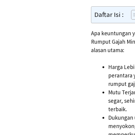
Daftar Isi :
Apa keuntungan y
Rumput Gajah Min
alasan utama:
Harga Lebi
perantara 
rumput gaj
Mutu Terj
segar, seh
terbaik.
Dukungan u
menyokong
memperkuat