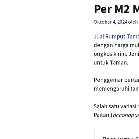
Per M2 
Oktober 4, 2024
oleh
Jual Rumput Tam
dengan harga mula
ongkos kirim. Jen
untuk Taman.
Penggemar bertam
memengaruhi tamp
Salah satu varias
Paitan (
occonopus