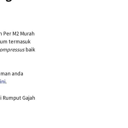
n Per M2 Murah
elum termasuk
ompressus
baik
aman anda
ini
.
ni Rumput Gajah