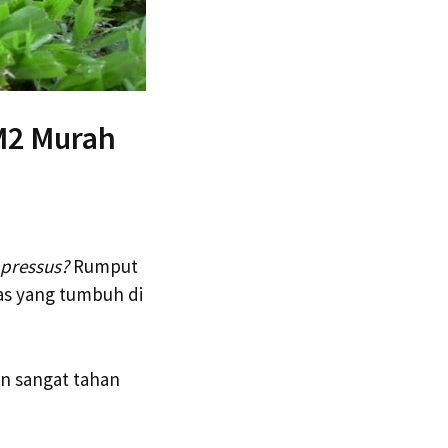
M2 Murah
pressus?
Rumput
as yang tumbuh di
an sangat tahan