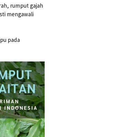
rah, rumput gajah
esti mengawali
mpu pada