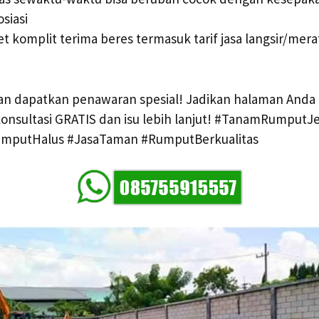
siasi
t komplit terima beres termasuk tarif jasa langsir/mer
an dapatkan penawaran spesial! Jadikan halaman Anda 
 konsultasi GRATIS dan isu lebih lanjut! #TanamRumput
mputHalus #JasaTaman #RumputBerkualitas