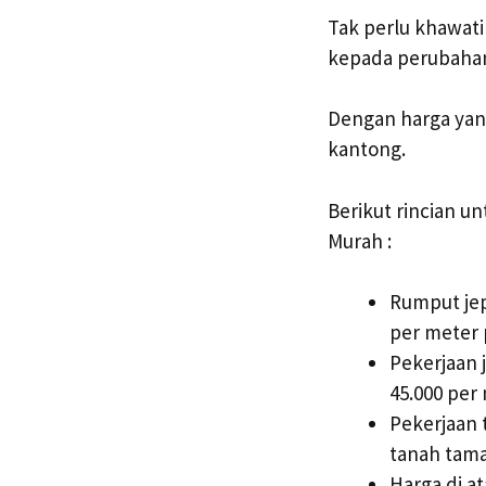
Tak perlu khawat
kepada perubahan
Dengan harga yan
kantong.
Berikut rincian 
Murah :
Rumput jep
per meter 
Pekerjaan 
45.000 per
Pekerjaan 
tanah taman
Harga di a