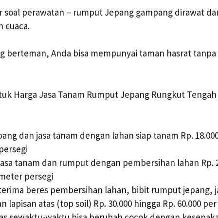
ir soal perawatan – rumput Jepang gampang dirawat d
 cuaca.
g berteman, Anda bisa mempunyai taman hasrat tanpa
untuk Harga Jasa Tanam Rumput Jepang Rungkut Tengah
ang dan jasa tanam dengan lahan siap tanam Rp. 18.000
persegi
jasa tanam dan rumput dengan pembersihan lahan Rp. 2
 meter persegi
terima beres pembersihan lahan, bibit rumput jepang, 
 lapisan atas (top soil) Rp. 30.000 hingga Rp. 60.000 pe
tas sewaktu-waktu bisa berubah cocok dengan kesepak