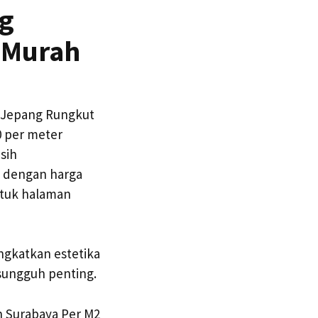
g
 Murah
 Jepang Rungkut
0 per meter
sih
 dengan harga
ntuk halaman
ngkatkan estetika
sungguh penting.
h Surabaya Per M2