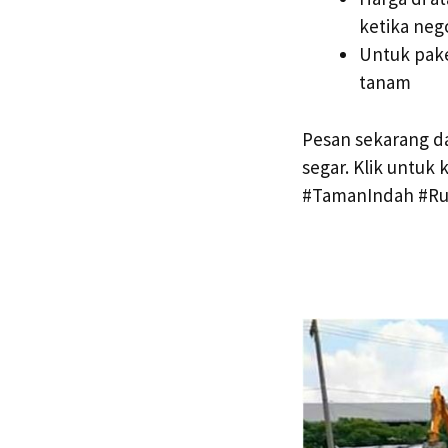
ketika nego
Untuk pake
tanam
Pesan sekarang d
segar. Klik untuk
#TamanIndah #Ru