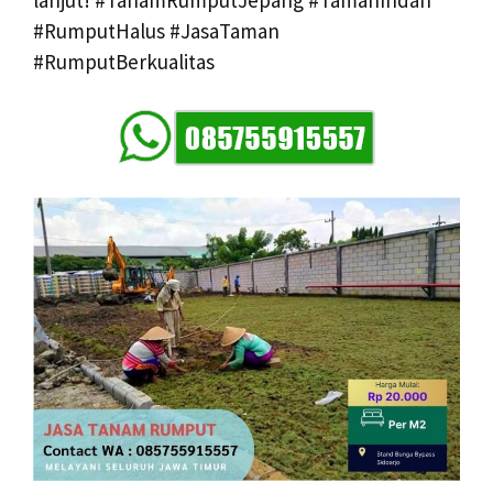
lanjut! #TanamRumputJepang #TamanIndah
#RumputHalus #JasaTaman
#RumputBerkualitas