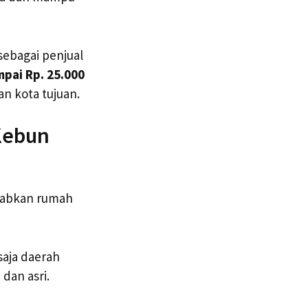
sebagai penjual
mpai Rp. 25.000
n kota tujuan.
Kebun
ebabkan rumah
saja daerah
dan asri.