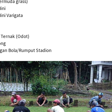
ermuda grass)
ini
ini Varigata
 Ternak (Odot)
ong
gan Bola/Rumput Stadion