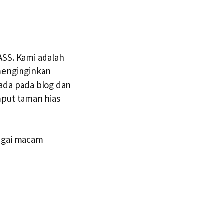
S. Kami adalah
 menginginkan
ada pada blog dan
mput taman hias
agai macam