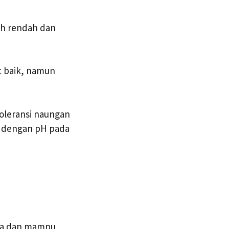
uh rendah dan
t baik, namun
Toleransi naungan
a dengan pH pada
nya dan mampu