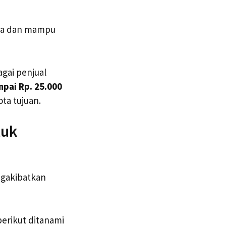
nya dan mampu
agai penjual
mpai Rp. 25.000
ta tujuan.
tuk
ngakibatkan
berikut ditanami