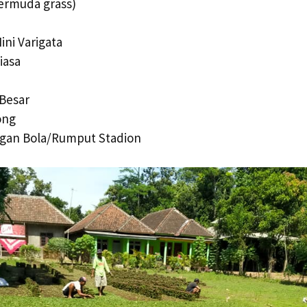
ermuda grass)
ini Varigata
iasa
 Besar
ong
gan Bola/Rumput Stadion