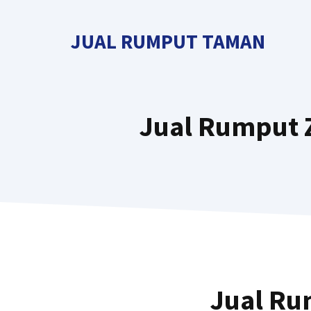
Langsung
ke
JUAL RUMPUT TAMAN
isi
Jual Rumput Z
Jual Ru