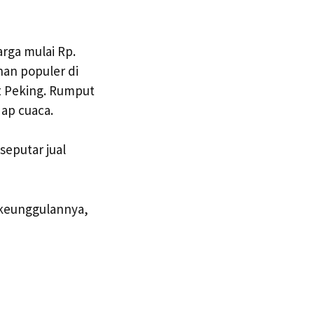
rga mulai Rp.
han populer di
 Peking. Rumput
dap cuaca.
seputar jual
 keunggulannya,