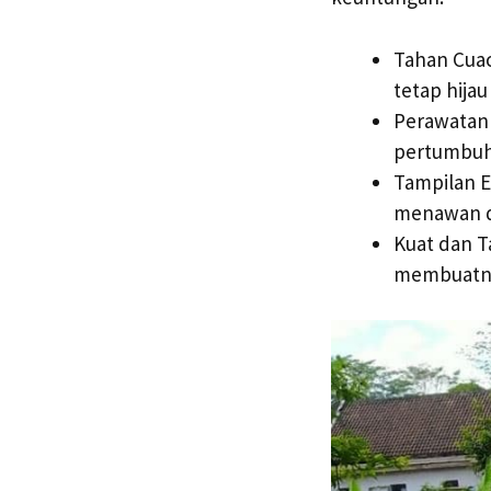
Tahan Cuac
tetap hija
Perawatan 
pertumbuh
Tampilan E
menawan da
Kuat dan T
membuatnya