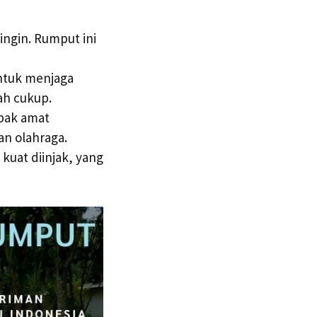
ngin. Rumput ini
ntuk menjaga
h cukup.
pak amat
n olahraga.
kuat diinjak, yang