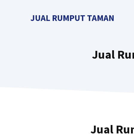
Langsung
ke
JUAL RUMPUT TAMAN
isi
Jual Ru
Jual Ru