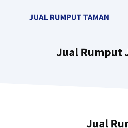
Langsung
ke
JUAL RUMPUT TAMAN
isi
Jual Rumput J
Jual Ru