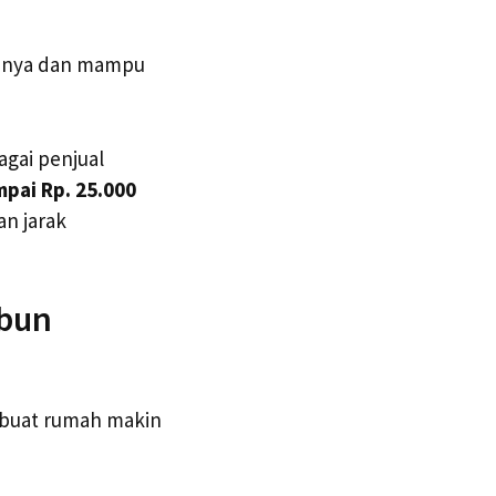
innya dan mampu
agai penjual
mpai Rp. 25.000
n jarak
ebun
mbuat rumah makin