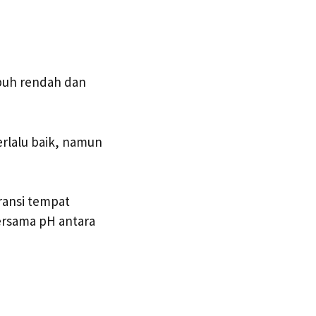
buh rendah dan
erlalu baik, namun
ransi tempat
ersama pH antara