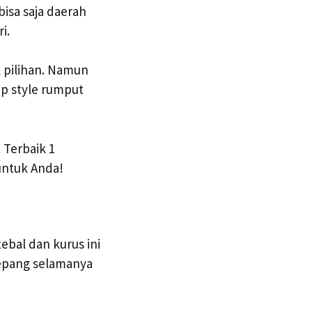
bisa saja daerah
i.
 pilihan. Namun
ap style rumput
 Terbaik 1
untuk Anda!
ebal dan kurus ini
Jepang selamanya