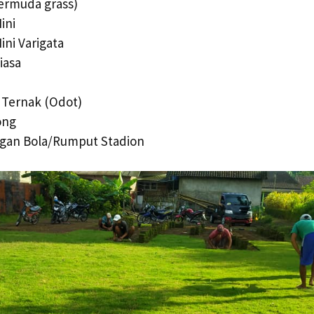
ermuda grass)
ini
ini Varigata
iasa
 Ternak (Odot)
ong
gan Bola/Rumput Stadion