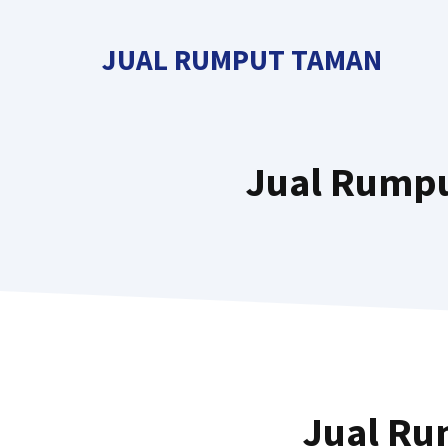
Langsung
ke
JUAL RUMPUT TAMAN
isi
Jual Rumpu
Jual Ru