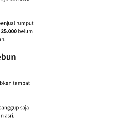
penjual rumput
 25.000
belum
an.
ebun
babkan tempat
 sanggup saja
 asri.