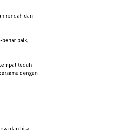
uh rendah dan
-benar baik,
 tempat teduh
 bersama dengan
nya dan bisa