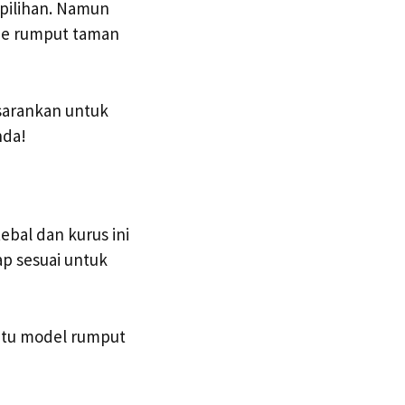
pilihan. Namun
ype rumput taman
 sarankan untuk
nda!
bal dan kurus ini
ap sesuai untuk
atu model rumput