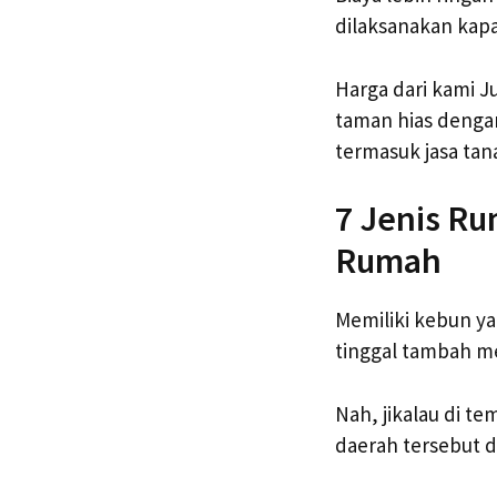
dilaksanakan kapa
Harga dari kami J
taman hias dengan
termasuk jasa tan
7 Jenis R
Rumah
Memiliki kebun y
tinggal tambah me
Nah, jikalau di t
daerah tersebut d