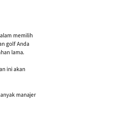
Dalam memilih
an golf Anda
ahan lama.
an ini akan
banyak manajer