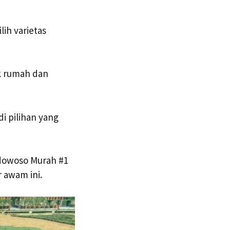
ih varietas
k rumah dan
i pilihan yang
ndowoso Murah #1
 awam ini.