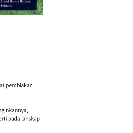
wat pembiakan
inginkannya,
erti pada lanskap