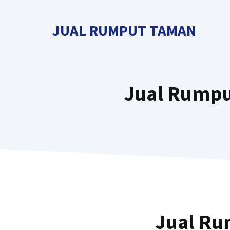
Langsung
ke
JUAL RUMPUT TAMAN
isi
Jual Rumpu
Jual Ru