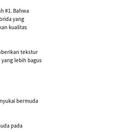
ah #1. Bahwa
brida yang
an kualitas
berikan tekstur
 yang lebih bagus
enyukai bermuda
muda pada