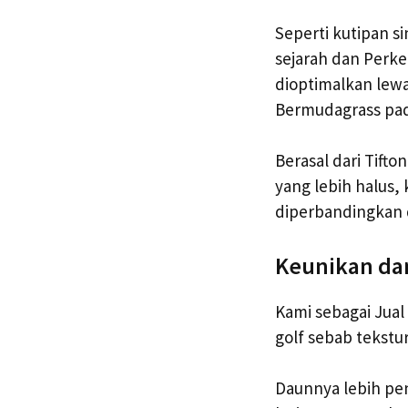
Seperti kutipan 
sejarah dan Perke
dioptimalkan lew
Bermudagrass pad
Berasal dari Tif
yang lebih halus,
diperbandingkan
Keunikan da
Kami sebagai Jua
golf sebab tekstu
Daunnya lebih pe