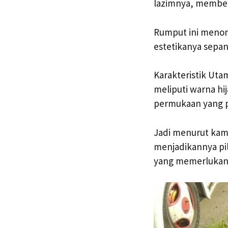
lazimnya, member
Rumput ini menon
estetikanya sepa
Karakteristik Ut
meliputi warna hi
permukaan yang p
Jadi menurut kami
menjadikannya pil
yang memerlukan 