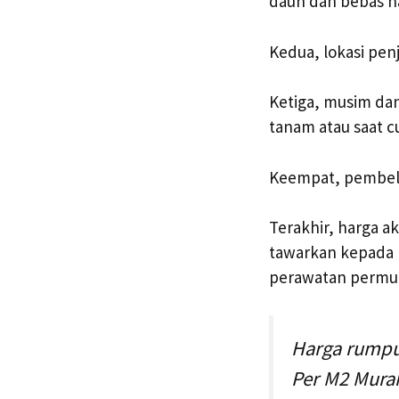
daun dan bebas h
Kedua, lokasi pen
Ketiga, musim da
tanam atau saat c
Keempat, pembel
Terakhir, harga a
tawarkan kepada 
perawatan permu
Harga rumput
Per M2 Murah