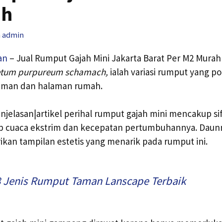
ah
h
admin
an
– Jual Rumput Gajah Mini Jakarta Barat Per M2 Mura
etum purpureum schamach,
ialah variasi rumput yang po
aman dan halaman rumah.
njelasan|artikel perihal rumput gajah mini mencakup si
 cuaca ekstrim dan kecepatan pertumbuhannya. Daunn
kan tampilan estetis yang menarik pada rumput ini.
8 Jenis Rumput Taman Lanscape Terbaik