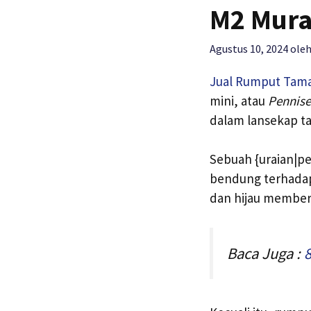
M2 Mur
Agustus 10, 2024
ole
Jual Rumput Tam
mini, atau
Pennis
dalam lansekap t
Sebuah {uraian|pe
bendung terhadap
dan hijau memberi
Baca Juga :