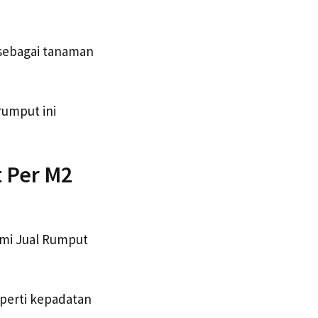
 sebagai tanaman
rumput ini
t Per M2
ami Jual Rumput
eperti kepadatan