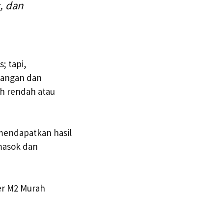
, dan
; tapi,
sangan dan
h rendah atau
 mendapatkan hasil
masok dan
er M2 Murah