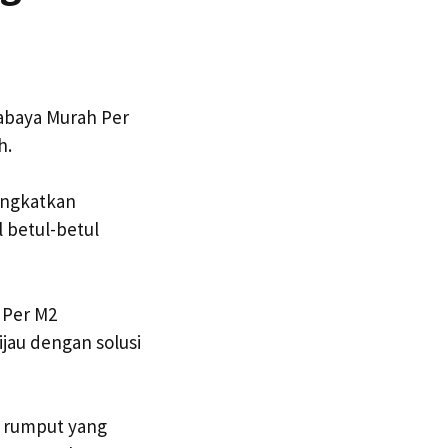
abaya Murah Per
h.
ingkatkan
 betul-betul
 Per M2
jau dengan solusi
i rumput yang