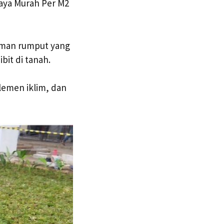
baya Murah Per M2
aman rumput yang
it di tanah.
lemen iklim, dan