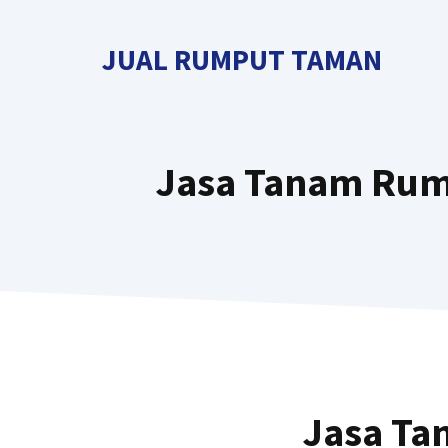
Langsung
ke
JUAL RUMPUT TAMAN
isi
Jasa Tanam Rump
Jasa Ta