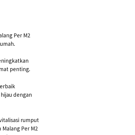
lang Per M2
rumah.
eningkatkan
mat penting.
erbaik
hijau dengan
talisasi rumput
m Malang Per M2