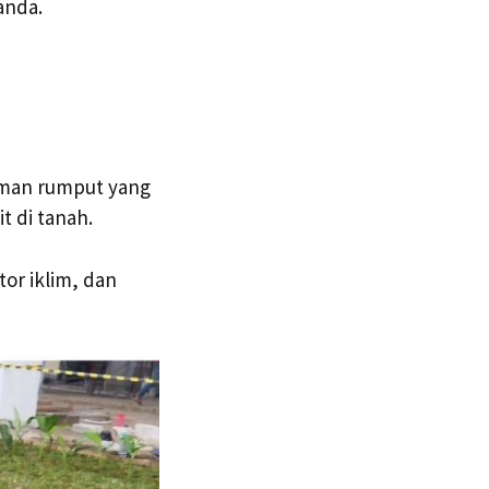
anda.
aman rumput yang
 di tanah.
or iklim, dan