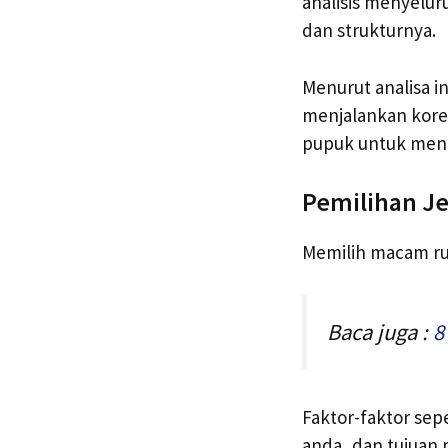
analisis menyelur
dan strukturnya.
Menurut analisa i
menjalankan kore
pupuk untuk meng
Pemilihan J
Memilih macam ru
Baca juga :
8
Faktor-faktor sep
anda, dan tujuan