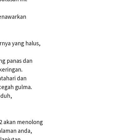
menawarkan
rnya yang halus,
ang panas dan
keringan.
atahari dan
cegah gulma.
eduh,
M2 akan menolong
halaman anda,
anjutan.