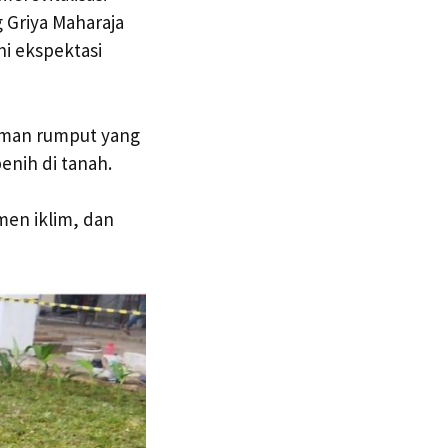
 Griya Maharaja
i ekspektasi
aman rumput yang
nih di tanah.
men iklim, dan