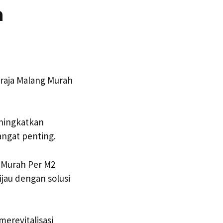
a
raja Malang Murah
ningkatkan
angat penting.
 Murah Per M2
jau dengan solusi
erevitalisasi