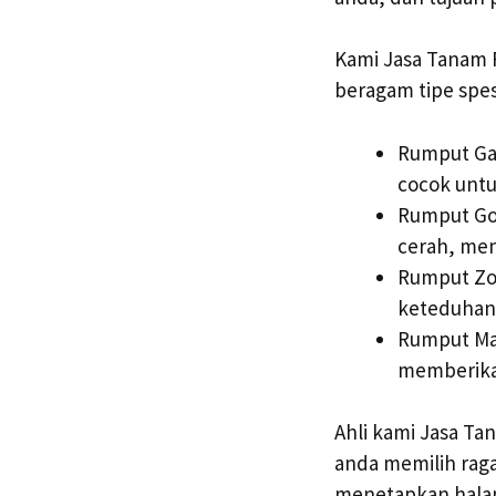
Kami Jasa Tanam 
beragam tipe spe
Rumput Gaj
cocok untu
Rumput Gol
cerah, men
Rumput Zoy
keteduhan
Rumput Man
memberika
Ahli kami Jasa T
anda memilih raga
menetapkan halam