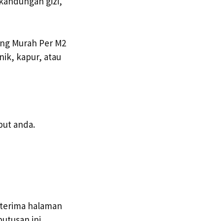
kandungan gizi,
ang Murah Per M2
ik, kapur, atau
put anda.
diterima halaman
tusan ini.