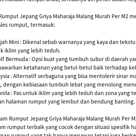
Rumput Jepang Griya Maharaja Malang Murah Per M2 
sies rumput, termasuk:
ah Mini : Dikenal sebab warnanya yang kaya dan tekstu
k iklim yang lebih teduh.
f Bermuda : Opsi kuat yang tumbuh subur di daerah y
awarkan ketahanan yang betul-betul baik terhadap ke
sia : Alternatif serbaguna yang bisa mentolerir sinar m
, dengan kebiasaan tumbuh lebat yang menolong men
ila : Pas untuk iklim yang lebih teduh dan zona yang t
n halaman rumput yang lembut dan bendung banting.
anam Rumput Jepang Griya Maharaja Malang Murah Per 
m rumput terbaik yang cocok dengan situasi spesifik 
an rumput yang tak hanya menawan tetapi juga berkel