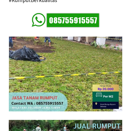
#RumputBerkualitas