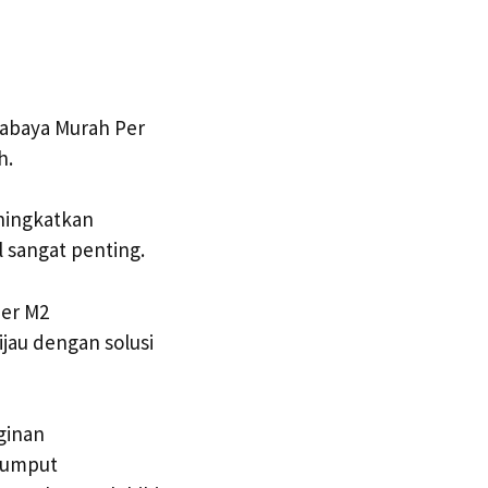
abaya Murah Per
h.
ningkatkan
 sangat penting.
Per M2
jau dengan solusi
ginan
 Rumput