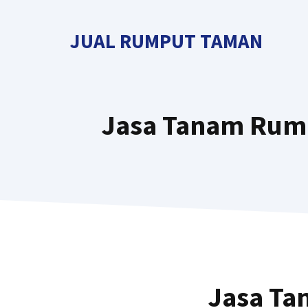
Langsung
ke
JUAL RUMPUT TAMAN
isi
Jasa Tanam Rump
Jasa Ta