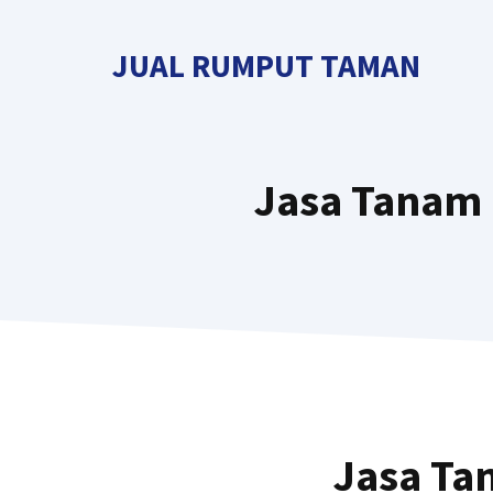
Langsung
ke
JUAL RUMPUT TAMAN
isi
Jasa Tanam G
Jasa Ta