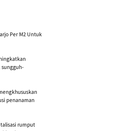
arjo Per M2 Untuk
eningkatkan
l sungguh-
M2 mengkhususkan
lusi penanaman
talisasi rumput