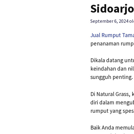
Sidoarjo
September 6, 2024
o
Jual Rumput Tam
penanaman rumpu
Dikala datang un
keindahan dan ni
sungguh penting.
Di Natural Grass,
diri dalam mengu
rumput yang spesi
Baik Anda memulai