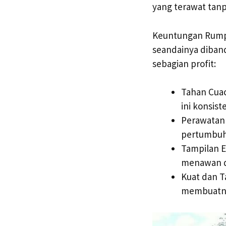
yang terawat tanp
Keuntungan Rumpu
seandainya diban
sebagian profit:
Tahan Cuac
ini konsis
Perawatan 
pertumbuh
Tampilan E
menawan da
Kuat dan T
membuatnya