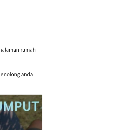
i halaman rumah
 menolong anda