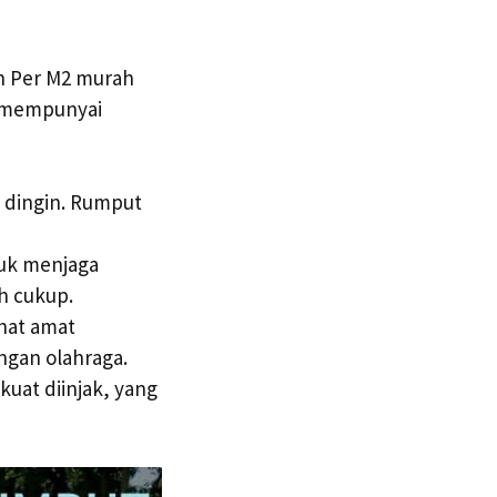
n Per M2 murah
g mempunyai
 dingin. Rumput
tuk menjaga
h cukup.
hat amat
ngan olahraga.
kuat diinjak, yang