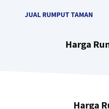
Langsung
ke
JUAL RUMPUT TAMAN
isi
Harga Ru
Harga R