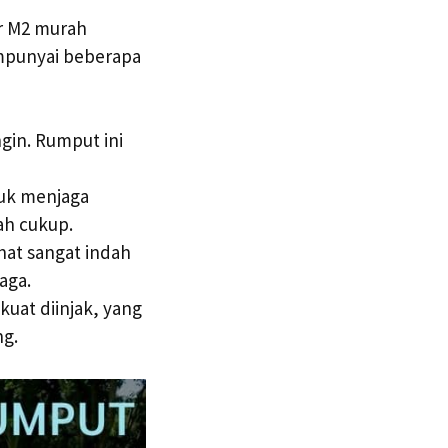
r M2 murah
mpunyai beberapa
gin. Rumput ini
tuk menjaga
h cukup.
hat sangat indah
aga.
kuat diinjak, yang
ng.