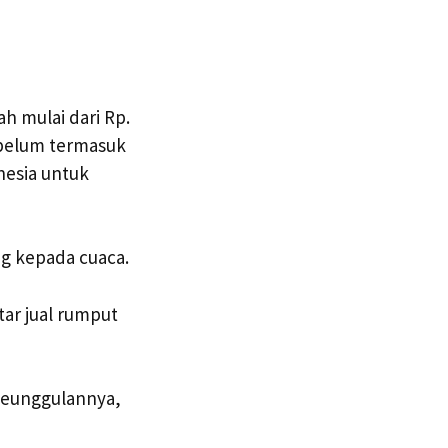
 mulai dari Rp.
, belum termasuk
nesia untuk
ng kepada cuaca.
tar jual rumput
 keunggulannya,