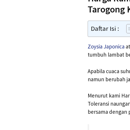
Tarogong K
Daftar Isi :
Zoysia Japonica
at
tumbuh lambat be
Apabila cuaca suh
namun berubah jad
Menurut kami Harg
Toleransi naungan
bersama dengan p