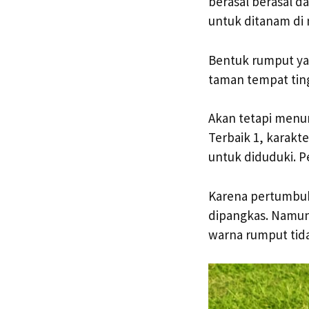
berasal berasal 
untuk ditanam di 
Bentuk rumput yan
taman tempat ting
Akan tetapi menur
Terbaik 1, karakt
untuk diduduki. 
Karena pertumbuh
dipangkas. Namun
warna rumput tid