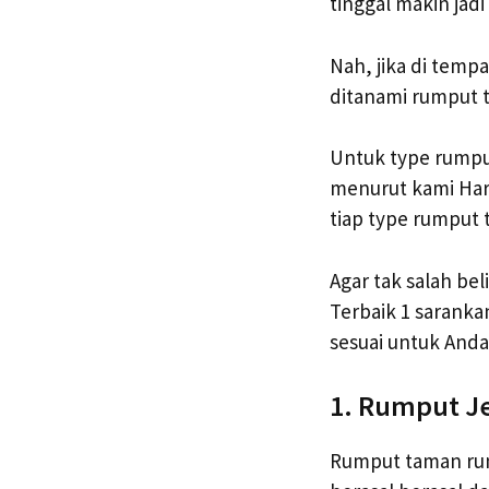
tinggal makin jad
Nah, jika di temp
ditanami rumput t
Untuk type rumpu
menurut kami Harg
tiap type rumput 
Agar tak salah be
Terbaik 1 sarank
sesuai untuk Anda
1. Rumput J
Rumput taman ruma