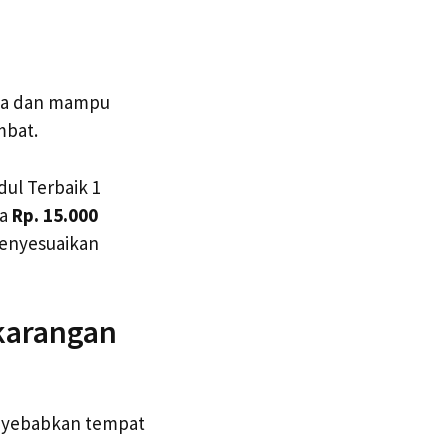
nya dan mampu
mbat.
dul Terbaik 1
ra
Rp. 15.000
menyesuaikan
karangan
enyebabkan tempat