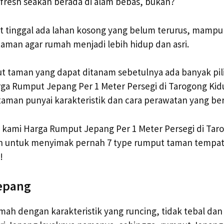
i fresh seakan berada di alam bebas, bukan?
at tinggal ada lahan kosong yang belum terurus, mampu 
aman agar rumah menjadi lebih hidup dan asri.
t taman yang dapat ditanam sebetulnya ada banyak pi
a Rumput Jepang Per 1 Meter Persegi di Tarogong Kidul
taman punyai karakteristik dan cara perawatan yang be
li kami Harga Rumput Jepang Per 1 Meter Persegi di Tar
an untuk menyimak pernah 7 type rumput taman tempat 
!
epang
h dengan karakteristik yang runcing, tidak tebal dan k