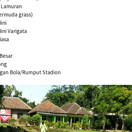
 Lamuran
ermuda grass)
ini
ini Varigata
iasa
 Besar
ong
gan Bola/Rumput Stadion