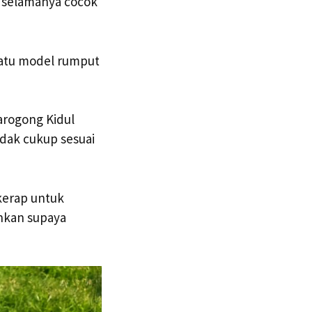
g selamanya cocok
satu model rumput
arogong Kidul
idak cukup sesuai
kerap untuk
hkan supaya