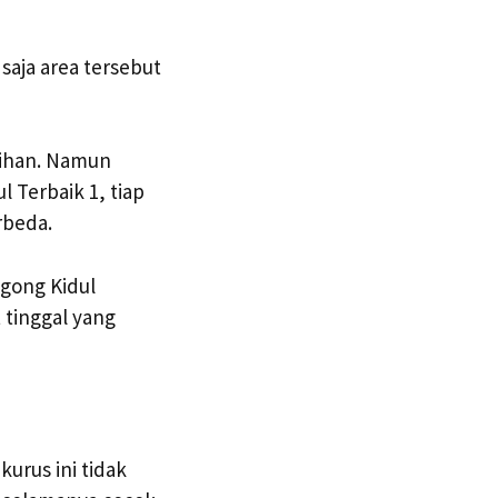
saja area tersebut
lihan. Namun
 Terbaik 1, tiap
rbeda.
ogong Kidul
tinggal yang
urus ini tidak