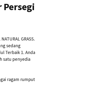
 Persegi
1
NATURAL GRASS.
yang sedang
l Terbaik 1
.
Anda
h satu penyedia
agai ragam rumput