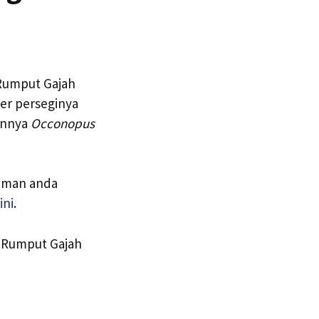
Rumput Gajah
ter perseginya
innya
Occonopus
aman anda
ini
.
i Rumput Gajah