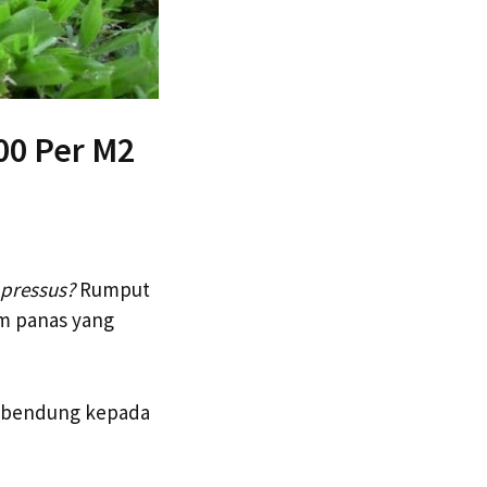
00 Per M2
pressus?
Rumput
m panas yang
at bendung kepada