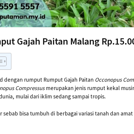
put Gajah Paitan Malang Rp.15.0
d dengan rumput Rumput Gajah Paitan
Occonopus Com
nopus Compressus
merupakan jenis rumput kekal musi
unia, mulai dari iklim sedang sampai tropis.
ar sebab bisa tumbuh di berbagai variasi tanah dan am