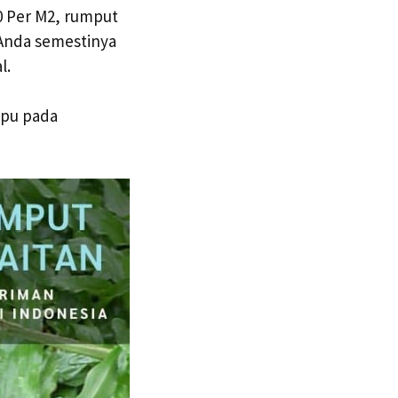
0 Per M2, rumput
 Anda semestinya
l.
mpu pada